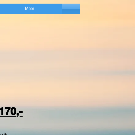
Meer
170,-