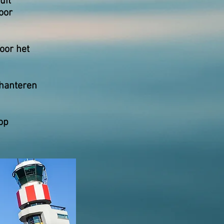
uit
voor
voor het
 hanteren
op