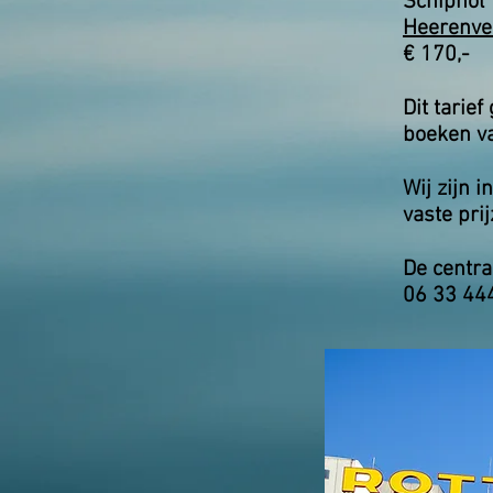
Schiphol 
Heerenve
€ 170,-
Dit tarie
boeken va
Wij zijn 
vaste prij
De centra
06 33 44