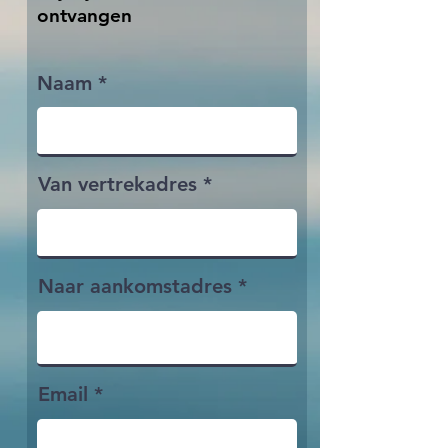
ontvangen
Naam
Van vertrekadres
Naar aankomstadres
Email