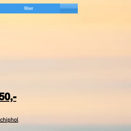
Meer
50,-
chiphol