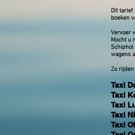
Dit tarie
boeken va
Vervoer v
Mocht u m
Schiphol 
wagens al
Zo rijden
Taxi D
Taxi K
Taxi Lu
Taxi N
Taxi O
Taxi O