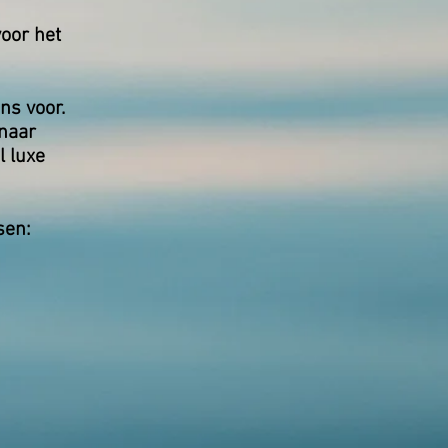
voor het
ns voor.
 naar
l luxe
sen: