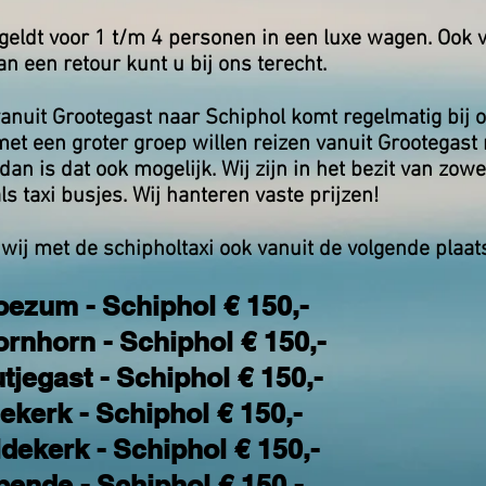
f geldt voor 1 t/m 4 personen in een luxe wagen. Ook 
n een retour kunt u bij ons terecht.
anuit Grootegast naar Schiphol komt regelmatig bij o
et een groter groep willen reizen vanuit Grootegast
dan is dat ook mogelijk. Wij zijn in het bezit van zowe
s taxi busjes. Wij hanteren vaste prijzen!
 wij met de schipholtaxi ook vanuit de volgende plaat
oezum - Schiphol € 150,-
ornhorn - Schiphol € 150,-
tjegast - Schiphol € 150,-
iekerk - Schiphol € 150,-
ldekerk - Schiphol € 150,-
pende - Schiphol € 150,-