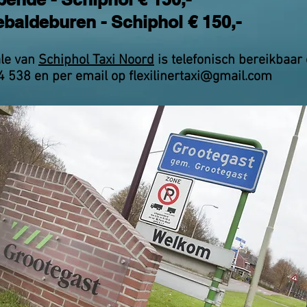
ebaldeburen - Schiphol € 150,-
ale van
Schiphol Taxi Noord
is telefonisch
bereikbaar
4 538 en per email op
flexilinertaxi@gmail.com