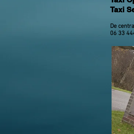
Taxi S
De centr
06 33 44