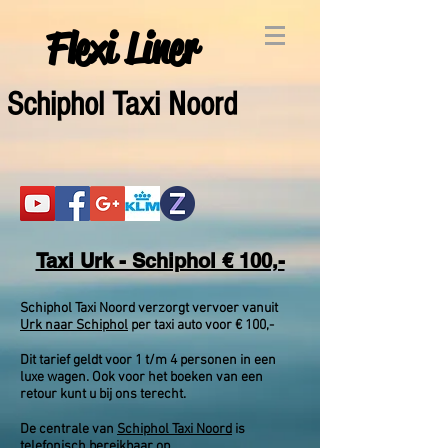
Flexi Liner
Schiphol Taxi Noord
Taxi Urk - Schiphol € 100,-
Schiphol Taxi Noord verzorgt vervoer vanuit
Urk naar Schiphol
per taxi auto voor € 100,-
Dit tarief geldt voor 1 t/m 4 personen in een
luxe wagen. Ook voor het boeken van een
retour kunt u bij ons terecht.
De centrale van
Schiphol Taxi Noord
is
telefonisch
bereikbaar op