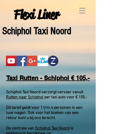
Flexi Liner
Schiphol Taxi Noord
Taxi Rutten - Schiphol € 105,-
Schiphol Taxi Noord verzorgt vervoer vanuit
Rutten naar Schiphol
per taxi auto voor € 105,-
Dit tarief geldt voor 1 t/m 4 personen in een
luxe wagen. Ook voor het boeken van een
retour kunt u bij ons terecht.
De centrale van
Schiphol Taxi Noord
is
telefonisch
bereikbaar op