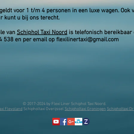
f geldt voor 1 t/m 4 personen in een luxe wagen. Ook
r kunt u bij ons terecht.
ale van
Schiphol Taxi Noord
is telefonisch
bereikbaar
4 538 en per email op
flexilinertaxi@gmail.com
© 2017-2024 by Flexi Liner Schiphol Taxi Noord.
axi Flevoland
Schipholtaxi Overijssel
Schipholtaxi Groningen
Schipholtaxi D