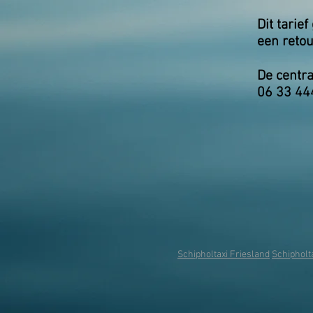
Dit tarie
een retou
De centr
06 33 44
Schipholtaxi Friesland
Schipholt