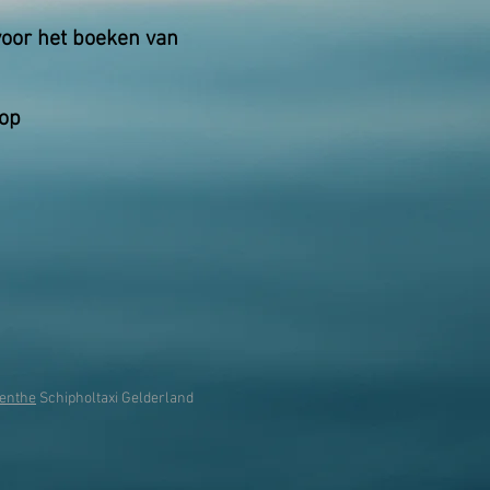
 voor het boeken van
 op
renthe
Schipholtaxi Gelderland