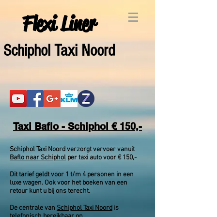
Flexi Liner
Schiphol Taxi Noord
Taxi Baflo - Schiphol € 150,-
Schiphol Taxi Noord verzorgt vervoer vanuit
Baflo naar Schiphol
per taxi auto voor € 150,-
Dit tarief geldt voor 1 t/m 4 personen in een
luxe wagen. Ook voor het boeken van een
retour kunt u bij ons terecht.
De centrale van
Schiphol Taxi Noord
is
telefonisch
bereikbaar op