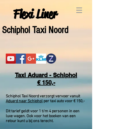
Flexi Liner
Schiphol Taxi Noord
Taxi Aduard - Schiphol
€ 150,-
Schiphol Taxi Noord verzorgt vervoer vanuit
Aduard naar Schiphol
per taxi auto voor € 150,-
Dit tarief geldt voor 1 t/m 4 personen in een
luxe wagen. Ook voor het boeken van een
retour kunt u bij ons terecht.