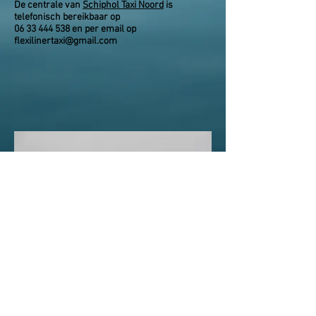
De centrale van
Schiphol Taxi Noord
is
telefonisch
bereikbaar op
06 33 444 538
en per email op
flexilinertaxi@gmail.com
©
2017-2024
by Flexi Liner Schiphol Taxi
Noord.
Schipholtaxi Friesland
Schipholtaxi
Flevoland
Schipholtaxi Overijssel